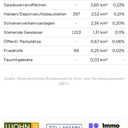
Gewässerrandflächen
-
2,60 km²
0,22%
Halden/Deponien/Abbaustellen
297
2,52 km²
0,21%
Schienenverkehrsanlagen
-
2,36 km²
0,20%
Stehende Gewässer
1.223
1,31 km²
0,11%
Öffentl. Parkplätze
-
0,67 km²
0,06%
Friedhöfe
94
0,25 km²
0,02%
Feuchtgebiete
-
0,02 km²
-
Quelle: Österreichisches Bundesamte für Eich- und Vermessungswesen
(BEV)