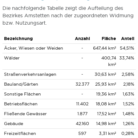
Die nachfolgende Tabelle zeigt die Aufteilung des
Bezirkes Amstetten nach der zugeordneten Widmung
bzw. Nutzungsart.
Bezeichnung
Anzahl
Fläche
Anteil
Äcker, Wiesen oder Weiden
-
647,44 km²
54,51%
Wälder
-
400,74
33,74%
km²
Straßenverkehrsanlagen
-
30,63 km²
2,58%
Bauland/Gärten
32.377
25,93 km²
2,18%
Sonstige Flächen
-
19,36 km²
1,63%
Betriebsflächen
11.402
18,08 km²
1,52%
Fließende Gewässer
1.877
17,52 km²
1,48%
Gebäude
42.160
14,98 km²
1,26%
Freizeitflächen
597
3,31 km²
0,28%