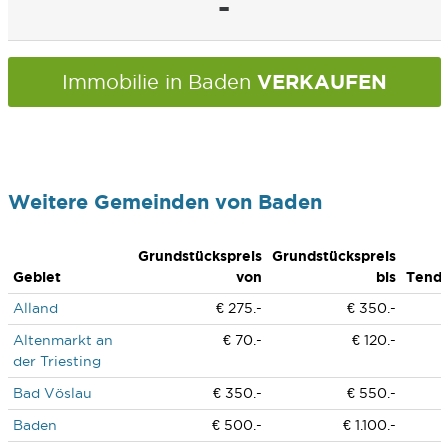
-
VERKAUFEN
Immobilie in Baden
Weitere Gemeinden von Baden
Grundstückspreis
Grundstückspreis
Gebiet
von
bis
Tend
Alland
€ 275.-
€ 350.-
Altenmarkt an
€ 70.-
€ 120.-
der Triesting
Bad Vöslau
€ 350.-
€ 550.-
Baden
€ 500.-
€ 1.100.-