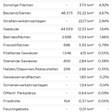
Sonstige Flächen
-
37,11 km²
4,92%
Bauland/Gärten
48.373
35,22 km²
4,67%
Straßenverkehrsanlagen
-
22,17 km²
2,94%
Gebäude
44.559
12,33 km²
1,64%
Betriebsflächen
2.696
11,04 km²
1,46%
Freizeitflächen
696
5,92 km²
0,79%
Fließende Gewässer
1.546
4,15 km²
0,55%
Stehende Gewässer
400
2,84 km²
0,38%
Halden/Deponien/Abbaustellen
206
2,66 km²
0,35%
Gewässerrandflächen
-
1,60 km²
0,21%
Schienenverkehrsanlagen
-
1,04 km²
0,14%
Öffentl. Parkplätze
-
0,64 km²
0,09%
Friedhöfe
104
0,37 km²
0,05%
Feuchtgebiete
-
0,01 km²
-