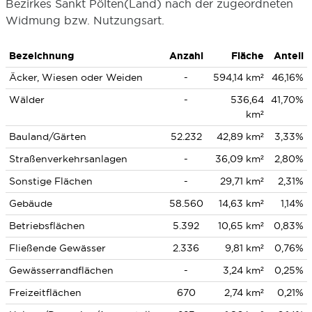
Bezirkes Sankt Pölten(Land) nach der zugeordneten
Widmung bzw. Nutzungsart.
Bezeichnung
Anzahl
Fläche
Anteil
Äcker, Wiesen oder Weiden
-
594,14 km²
46,16%
Wälder
-
536,64
41,70%
km²
Bauland/Gärten
52.232
42,89 km²
3,33%
Straßenverkehrsanlagen
-
36,09 km²
2,80%
Sonstige Flächen
-
29,71 km²
2,31%
Gebäude
58.560
14,63 km²
1,14%
Betriebsflächen
5.392
10,65 km²
0,83%
Fließende Gewässer
2.336
9,81 km²
0,76%
Gewässerrandflächen
-
3,24 km²
0,25%
Freizeitflächen
670
2,74 km²
0,21%