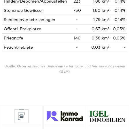
Halden/Deponien/Abbaustellen
223
1,86 km²
0,14%
Stehende Gewässer
750
1,80 km²
0,14%
Schienenverkehrsanlagen
-
1,79 km²
0,14%
Öffentl. Parkplätze
-
0,63 km²
0,05%
Friedhöfe
146
0,38 km²
0,03%
Feuchtgebiete
-
0,03 km²
-
Quelle: Österreichisches Bundesamte für Eich- und Vermessungswesen
(BEV)