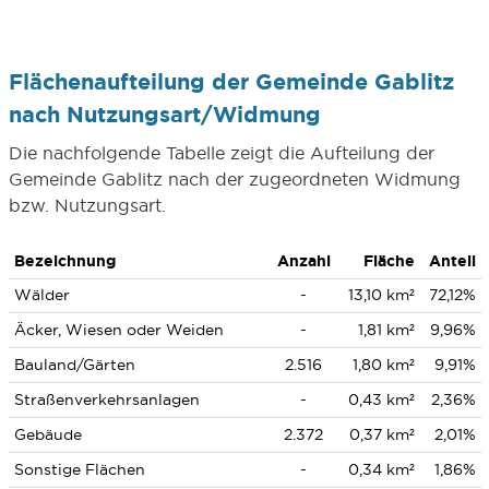
Flächenaufteilung der Gemeinde Gablitz
nach Nutzungsart/Widmung
Die nachfolgende Tabelle zeigt die Aufteilung der
Gemeinde Gablitz nach der zugeordneten Widmung
bzw. Nutzungsart.
Bezeichnung
Anzahl
Fläche
Anteil
Wälder
-
13,10 km²
72,12%
Äcker, Wiesen oder Weiden
-
1,81 km²
9,96%
Bauland/Gärten
2.516
1,80 km²
9,91%
Straßenverkehrsanlagen
-
0,43 km²
2,36%
Gebäude
2.372
0,37 km²
2,01%
Sonstige Flächen
-
0,34 km²
1,86%