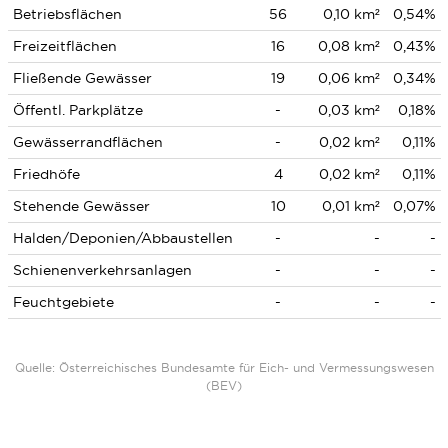
Betriebsflächen
56
0,10 km²
0,54%
Freizeitflächen
16
0,08 km²
0,43%
Fließende Gewässer
19
0,06 km²
0,34%
Öffentl. Parkplätze
-
0,03 km²
0,18%
Gewässerrandflächen
-
0,02 km²
0,11%
Friedhöfe
4
0,02 km²
0,11%
Stehende Gewässer
10
0,01 km²
0,07%
Halden/Deponien/Abbaustellen
-
-
-
Schienenverkehrsanlagen
-
-
-
Feuchtgebiete
-
-
-
Quelle: Österreichisches Bundesamte für Eich- und Vermessungswesen
(BEV)