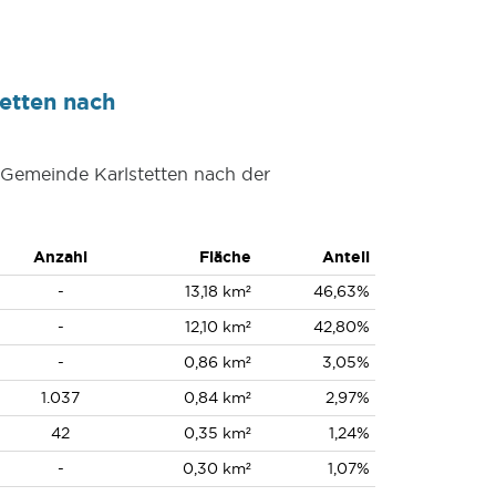
etten nach
r Gemeinde Karlstetten nach der
Anzahl
Fläche
Anteil
-
13,18 km²
46,63%
-
12,10 km²
42,80%
-
0,86 km²
3,05%
1.037
0,84 km²
2,97%
42
0,35 km²
1,24%
-
0,30 km²
1,07%