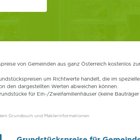
kspreise von Gemeinden aus ganz Österreich kostenlos zu
undstückspreisen um Richtwerte handelt, die im speziellen
von den dargestellten Werten abweichen können.
Grundstücke für Ein-/Zweifamilienhäuser (keine Bauträg
 dem Grundbuch und Maklerinformationen
Grundstückspreise für Gemeinde