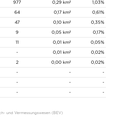
977
0,29 km²
1,03%
64
0,17 km²
0,61%
47
0,10 km²
0,35%
9
0,05 km²
0,17%
11
0,01 km²
0,05%
-
0,01 km²
0,02%
2
0,00 km²
0,02%
-
-
-
-
-
-
-
-
-
Eich- und Vermessungswesen (BEV)