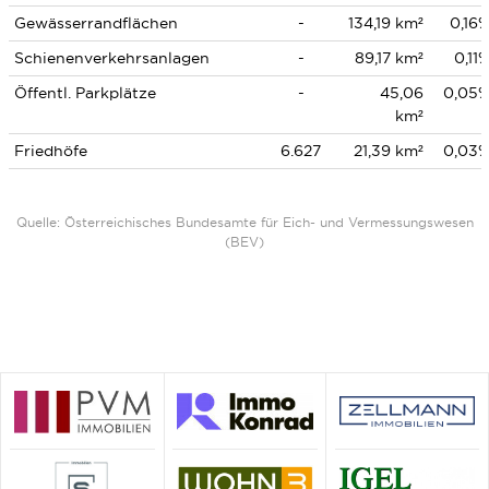
Gewässerrandflächen
-
134,19 km²
0,16
Schienenverkehrsanlagen
-
89,17 km²
0,11
Öffentl. Parkplätze
-
45,06
0,05
km²
Friedhöfe
6.627
21,39 km²
0,03
Quelle: Österreichisches Bundesamte für Eich- und Vermessungswesen
(BEV)