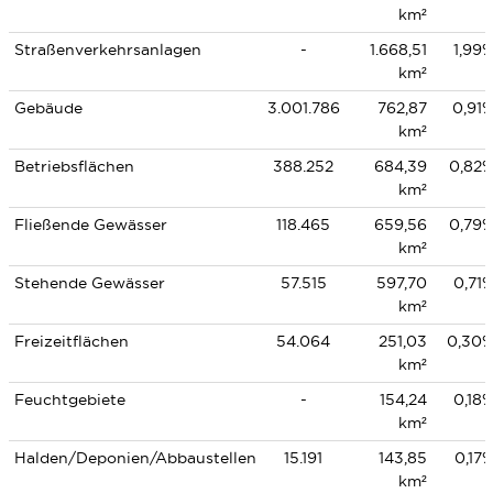
km²
Straßenverkehrsanlagen
-
1.668,51
1,99
km²
Gebäude
3.001.786
762,87
0,91
km²
Betriebsflächen
388.252
684,39
0,82
km²
Fließende Gewässer
118.465
659,56
0,79
km²
Stehende Gewässer
57.515
597,70
0,71
km²
Freizeitflächen
54.064
251,03
0,30
km²
Feuchtgebiete
-
154,24
0,18
km²
Halden/Deponien/Abbaustellen
15.191
143,85
0,17
km²