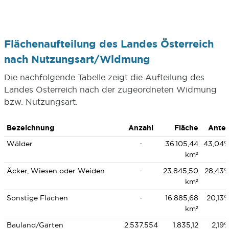
Flächenaufteilung des Landes Österreich
nach Nutzungsart/Widmung
Die nachfolgende Tabelle zeigt die Aufteilung des
Landes Österreich nach der zugeordneten Widmung
bzw. Nutzungsart.
Bezeichnung
Anzahl
Fläche
Antei
Wälder
-
36.105,44
43,04
km²
Äcker, Wiesen oder Weiden
-
23.845,50
28,43
km²
Sonstige Flächen
-
16.885,68
20,13
km²
Bauland/Gärten
2.537.554
1.835,12
2,19