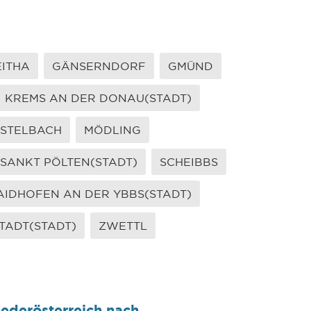
EITHA
GÄNSERNDORF
GMÜND
KREMS AN DER DONAU(STADT)
ISTELBACH
MÖDLING
SANKT PÖLTEN(STADT)
SCHEIBBS
IDHOFEN AN DER YBBS(STADT)
TADT(STADT)
ZWETTL
ederösterreich nach