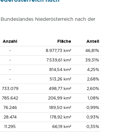
s Bundeslandes Niederösterreich nach der
Anzahl
Fläche
Anteil
-
8.977,73 km²
46,81%
-
7.539,61 km²
39,31%
-
814,54 km²
4,25%
-
513,26 km²
2,68%
733.079
498,77 km²
2,60%
785.642
206,99 km²
1,08%
76.246
189,50 km²
0,99%
28.474
178,92 km²
0,93%
11.295
66,19 km²
0,35%