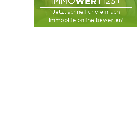
WERT
IMMO
123+
Jetzt schnell und einfach
Immobilie online bewerten!