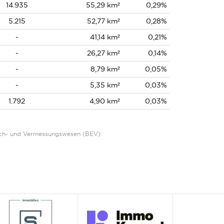
14.935
55,29 km²
0,29%
5.215
52,77 km²
0,28%
-
41,14 km²
0,21%
-
26,27 km²
0,14%
-
8,79 km²
0,05%
-
5,35 km²
0,03%
1.792
4,90 km²
0,03%
Eich- und Vermessungswesen (BEV)