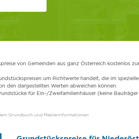
kspreise von Gemeinden aus ganz Österreich kostenlos zu
undstückspreisen um Richtwerte handelt, die im speziellen
von den dargestellten Werten abweichen können.
Grundstücke für Ein-/Zweifamilienhäuser (keine Bauträg
 dem Grundbuch und Maklerinformationen
Grundstückspreise für Niederöst