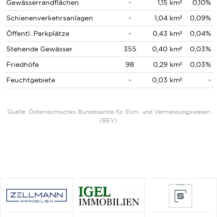
Gewässerrandflächen
-
1,15 km²
0,10%
Schienenverkehrsanlagen
-
1,04 km²
0,09%
Öffentl. Parkplätze
-
0,43 km²
0,04%
Stehende Gewässer
355
0,40 km²
0,03%
Friedhöfe
98
0,29 km²
0,03%
Feuchtgebiete
-
0,03 km²
-
Quelle: Österreichisches Bundesamte für Eich- und Vermessungswesen
(BEV)