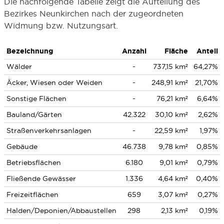
Die nachfolgende Tabelle zeigt die Aufteilung des
Bezirkes Neunkirchen nach der zugeordneten
Widmung bzw. Nutzungsart.
Bezeichnung
Anzahl
Fläche
Anteil
Wälder
-
737,15 km²
64,27%
Äcker, Wiesen oder Weiden
-
248,91 km²
21,70%
Sonstige Flächen
-
76,21 km²
6,64%
Bauland/Gärten
42.322
30,10 km²
2,62%
Straßenverkehrsanlagen
-
22,59 km²
1,97%
Gebäude
46.738
9,78 km²
0,85%
Betriebsflächen
6.180
9,01 km²
0,79%
Fließende Gewässer
1.336
4,64 km²
0,40%
Freizeitflächen
659
3,07 km²
0,27%
Halden/Deponien/Abbaustellen
298
2,13 km²
0,19%