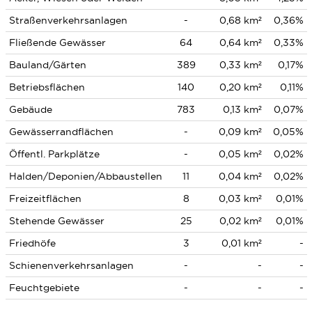
Straßenverkehrsanlagen
-
0,68 km²
0,36%
Fließende Gewässer
64
0,64 km²
0,33%
Bauland/Gärten
389
0,33 km²
0,17%
Betriebsflächen
140
0,20 km²
0,11%
Gebäude
783
0,13 km²
0,07%
Gewässerrandflächen
-
0,09 km²
0,05%
Öffentl. Parkplätze
-
0,05 km²
0,02%
Halden/Deponien/Abbaustellen
11
0,04 km²
0,02%
Freizeitflächen
8
0,03 km²
0,01%
Stehende Gewässer
25
0,02 km²
0,01%
Friedhöfe
3
0,01 km²
-
Schienenverkehrsanlagen
-
-
-
Feuchtgebiete
-
-
-