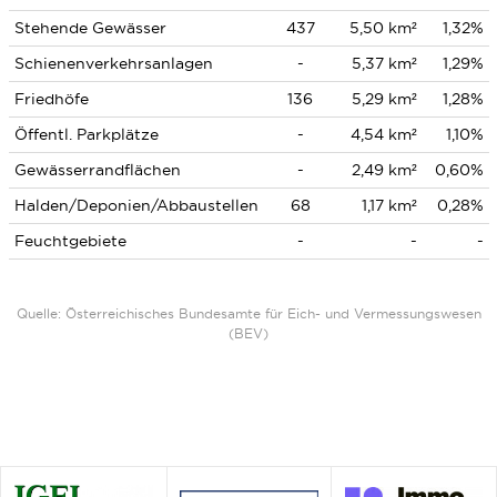
Stehende Gewässer
437
5,50 km²
1,32%
Schienenverkehrsanlagen
-
5,37 km²
1,29%
Friedhöfe
136
5,29 km²
1,28%
Öffentl. Parkplätze
-
4,54 km²
1,10%
Gewässerrandflächen
-
2,49 km²
0,60%
Halden/Deponien/Abbaustellen
68
1,17 km²
0,28%
Feuchtgebiete
-
-
-
Quelle: Österreichisches Bundesamte für Eich- und Vermessungswesen
(BEV)