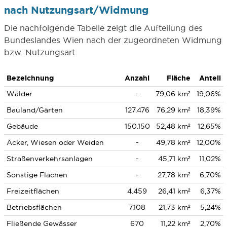
nach Nutzungsart/Widmung
Die nachfolgende Tabelle zeigt die Aufteilung des
Bundeslandes Wien nach der zugeordneten Widmung
bzw. Nutzungsart.
Bezeichnung
Anzahl
Fläche
Anteil
Wälder
-
79,06 km²
19,06%
Bauland/Gärten
127.476
76,29 km²
18,39%
Gebäude
150.150
52,48 km²
12,65%
Äcker, Wiesen oder Weiden
-
49,78 km²
12,00%
Straßenverkehrsanlagen
-
45,71 km²
11,02%
Sonstige Flächen
-
27,78 km²
6,70%
Freizeitflächen
4.459
26,41 km²
6,37%
Betriebsflächen
7.108
21,73 km²
5,24%
Fließende Gewässer
670
11,22 km²
2,70%