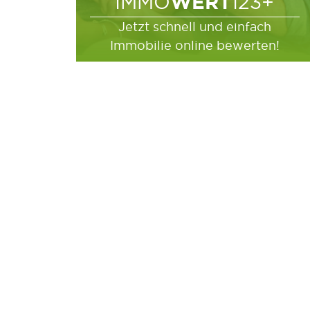
WERT
IMMO
123+
Jetzt schnell und einfach
Immobilie online bewerten!