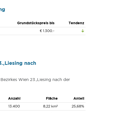
ng
Grundstückspreis bis
Tendenz
€ 1.300.-
.,Liesing nach
 Bezirkes Wien 23.,Liesing nach der
Anzahl
Fläche
Anteil
13.400
8,22 km²
25,68%