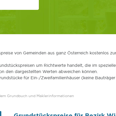
kspreise von Gemeinden aus ganz Österreich kostenlos zu
undstückspreisen um Richtwerte handelt, die im speziellen
von den dargestellten Werten abweichen können.
Grundstücke für Ein-/Zweifamilienhäuser (keine Bauträg
 dem Grundbuch und Maklerinformationen
Grundstückspreise für Bezirk Wi