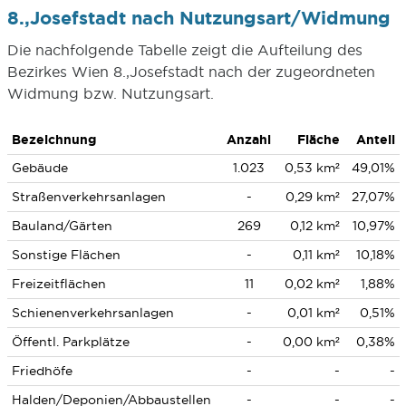
8.,Josefstadt nach Nutzungsart/Widmung
Die nachfolgende Tabelle zeigt die Aufteilung des
Bezirkes Wien 8.,Josefstadt nach der zugeordneten
Widmung bzw. Nutzungsart.
Bezeichnung
Anzahl
Fläche
Anteil
Gebäude
1.023
0,53 km²
49,01%
Straßenverkehrsanlagen
-
0,29 km²
27,07%
Bauland/Gärten
269
0,12 km²
10,97%
Sonstige Flächen
-
0,11 km²
10,18%
Freizeitflächen
11
0,02 km²
1,88%
Schienenverkehrsanlagen
-
0,01 km²
0,51%
Öffentl. Parkplätze
-
0,00 km²
0,38%
Friedhöfe
-
-
-
Halden/Deponien/Abbaustellen
-
-
-