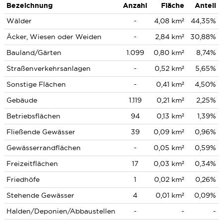
Bezeichnung
Anzahl
Fläche
Anteil
Wälder
-
4,08 km²
44,35%
Äcker, Wiesen oder Weiden
-
2,84 km²
30,88%
Bauland/Gärten
1.099
0,80 km²
8,74%
Straßenverkehrsanlagen
-
0,52 km²
5,65%
Sonstige Flächen
-
0,41 km²
4,50%
Gebäude
1.119
0,21 km²
2,25%
Betriebsflächen
94
0,13 km²
1,39%
Fließende Gewässer
39
0,09 km²
0,96%
Gewässerrandflächen
-
0,05 km²
0,59%
Freizeitflächen
17
0,03 km²
0,34%
Friedhöfe
1
0,02 km²
0,26%
Stehende Gewässer
4
0,01 km²
0,09%
Halden/Deponien/Abbaustellen
-
-
-