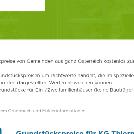
kspreise von Gemeinden aus ganz Österreich kostenlos zu
undstückspreisen um Richtwerte handelt, die im speziellen
von den dargestellten Werten abweichen können.
Grundstücke für Ein-/Zweifamilienhäuser (keine Bauträg
 dem Grundbuch und Maklerinformationen
Grundstückspreise für KG Thier