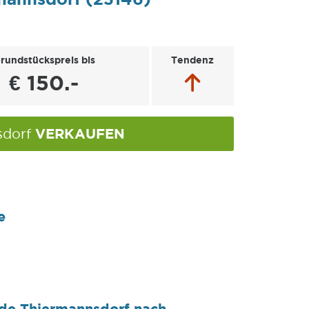
rundstückspreis bis
Tendenz
€ 150.-
VERKAUFEN
sdorf
e
nde Thiermannsdorf nach