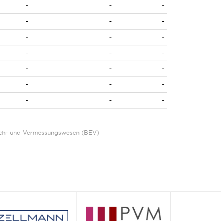
-
-
-
-
-
-
-
-
-
-
-
-
-
-
-
-
-
-
-
-
-
Eich- und Vermessungswesen (BEV)