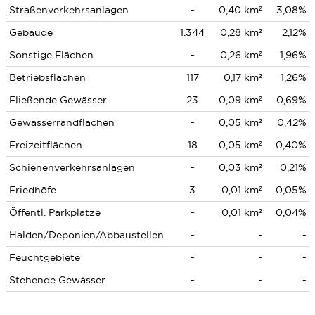
Straßenverkehrsanlagen
-
0,40 km²
3,08%
Gebäude
1.344
0,28 km²
2,12%
Sonstige Flächen
-
0,26 km²
1,96%
Betriebsflächen
117
0,17 km²
1,26%
Fließende Gewässer
23
0,09 km²
0,69%
Gewässerrandflächen
-
0,05 km²
0,42%
Freizeitflächen
18
0,05 km²
0,40%
Schienenverkehrsanlagen
-
0,03 km²
0,21%
Friedhöfe
3
0,01 km²
0,05%
Öffentl. Parkplätze
-
0,01 km²
0,04%
Halden/Deponien/Abbaustellen
-
-
-
Feuchtgebiete
-
-
-
Stehende Gewässer
-
-
-