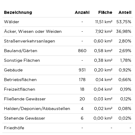
Bezeichnung
Anzahl
Fläche
Anteil
Wälder
-
11,51 km²
53,75%
Äcker, Wiesen oder Weiden
-
7,92 km²
36,98%
Straßenverkehrsanlagen
-
0,60 km²
2,80%
Bauland/Gärten
860
0,58 km²
2,69%
Sonstige Flächen
-
0,38 km²
1,78%
Gebäude
931
0,20 km²
0,92%
Betriebsflächen
178
0,14 km²
0,66%
Freizeitflächen
18
0,04 km²
0,19%
Fließende Gewässer
20
0,03 km²
0,12%
Halden/Deponien/Abbaustellen
4
0,02 km²
0,08%
Stehende Gewässer
6
0,00 km²
0,02%
Friedhöfe
-
-
-