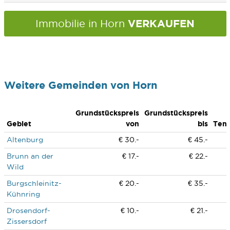
VERKAUFEN
Immobilie in Horn
Weitere Gemeinden von Horn
Grundstückspreis
Grundstückspreis
Gebiet
von
bis
Ten
Altenburg
€ 30.-
€ 45.-
Brunn an der
€ 17.-
€ 22.-
Wild
Burgschleinitz-
€ 20.-
€ 35.-
Kühnring
Drosendorf-
€ 10.-
€ 21.-
Zissersdorf