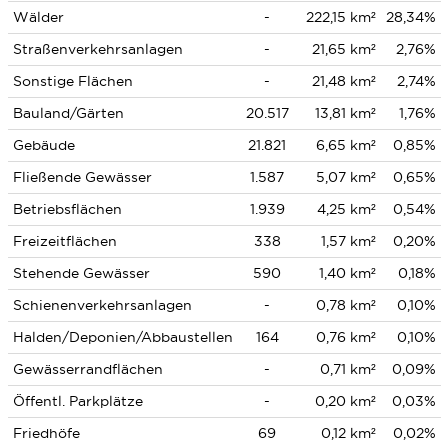
Wälder
-
222,15 km²
28,34%
Straßenverkehrsanlagen
-
21,65 km²
2,76%
Sonstige Flächen
-
21,48 km²
2,74%
Bauland/Gärten
20.517
13,81 km²
1,76%
Gebäude
21.821
6,65 km²
0,85%
Fließende Gewässer
1.587
5,07 km²
0,65%
Betriebsflächen
1.939
4,25 km²
0,54%
Freizeitflächen
338
1,57 km²
0,20%
Stehende Gewässer
590
1,40 km²
0,18%
Schienenverkehrsanlagen
-
0,78 km²
0,10%
Halden/Deponien/Abbaustellen
164
0,76 km²
0,10%
Gewässerrandflächen
-
0,71 km²
0,09%
Öffentl. Parkplätze
-
0,20 km²
0,03%
Friedhöfe
69
0,12 km²
0,02%