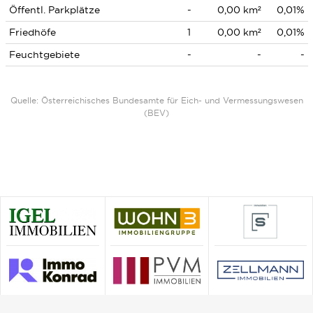
Öffentl. Parkplätze
-
0,00 km²
0,01%
Friedhöfe
1
0,00 km²
0,01%
Feuchtgebiete
-
-
-
Quelle: Österreichisches Bundesamte für Eich- und Vermessungswesen
(BEV)