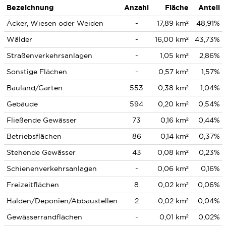
Bezeichnung
Anzahl
Fläche
Anteil
Äcker, Wiesen oder Weiden
-
17,89 km²
48,91%
Wälder
-
16,00 km²
43,73%
Straßenverkehrsanlagen
-
1,05 km²
2,86%
Sonstige Flächen
-
0,57 km²
1,57%
Bauland/Gärten
553
0,38 km²
1,04%
Gebäude
594
0,20 km²
0,54%
Fließende Gewässer
73
0,16 km²
0,44%
Betriebsflächen
86
0,14 km²
0,37%
Stehende Gewässer
43
0,08 km²
0,23%
Schienenverkehrsanlagen
-
0,06 km²
0,16%
Freizeitflächen
8
0,02 km²
0,06%
Halden/Deponien/Abbaustellen
2
0,02 km²
0,04%
Gewässerrandflächen
-
0,01 km²
0,02%