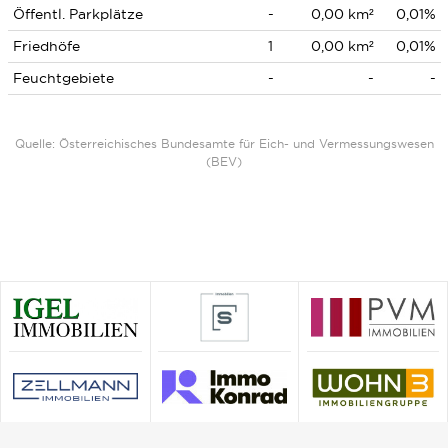
Öffentl. Parkplätze
-
0,00 km²
0,01%
Friedhöfe
1
0,00 km²
0,01%
Feuchtgebiete
-
-
-
Quelle: Österreichisches Bundesamte für Eich- und Vermessungswesen
(BEV)