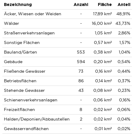
Bezeichnung
Anzahl
Fläche
Anteil
Äcker, Wiesen oder Weiden
-
17,89 km²
48,91%
Wälder
-
16,00 km²
43,73%
Straßenverkehrsanlagen
-
1,05 km²
2,86%
Sonstige Flächen
-
0,57 km²
1,57%
Bauland/Gärten
553
0,38 km²
1,04%
Gebäude
594
0,20 km²
0,54%
Fließende Gewässer
73
0,16 km²
0,44%
Betriebsflächen
86
0,14 km²
0,37%
Stehende Gewässer
43
0,08 km²
0,23%
Schienenverkehrsanlagen
-
0,06 km²
0,16%
Freizeitflächen
8
0,02 km²
0,06%
Halden/Deponien/Abbaustellen
2
0,02 km²
0,04%
Gewässerrandflächen
-
0,01 km²
0,02%