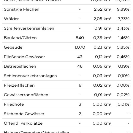
Sonstige Flächen
-
2,62 km²
9,89%
Wälder
-
2,05 km²
7,73%
Straßenverkehrsanlagen
-
0,91 km²
3,43%
Bauland/Gärten
840
0,39 km²
1,46%
Gebäude
1.070
0,23 km²
0,85%
Fließende Gewässer
43
0,12 km²
0,46%
Betriebsflächen
46
0,05 km²
0,19%
Schienenverkehrsanlagen
-
0,03 km²
0,10%
Freizeitflächen
6
0,02 km²
0,08%
Gewässerrandflächen
-
0,01 km²
0,02%
Friedhöfe
3
0,00 km²
0,01%
Stehende Gewässer
2
0,00 km²
-
Öffentl. Parkplätze
-
0,00 km²
-
Halden/Deponien/Abbaustellen
-
-
-