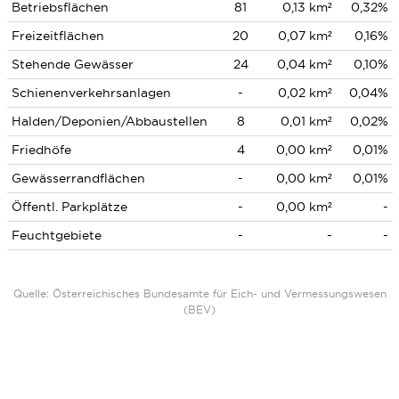
Betriebsflächen
81
0,13 km²
0,32%
Freizeitflächen
20
0,07 km²
0,16%
Stehende Gewässer
24
0,04 km²
0,10%
Schienenverkehrsanlagen
-
0,02 km²
0,04%
Halden/Deponien/Abbaustellen
8
0,01 km²
0,02%
Friedhöfe
4
0,00 km²
0,01%
Gewässerrandflächen
-
0,00 km²
0,01%
Öffentl. Parkplätze
-
0,00 km²
-
Feuchtgebiete
-
-
-
Quelle: Österreichisches Bundesamte für Eich- und Vermessungswesen
(BEV)