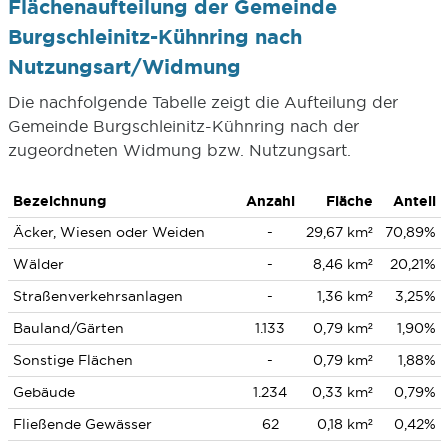
Flächenaufteilung der Gemeinde
Burgschleinitz-Kühnring nach
Nutzungsart/Widmung
Die nachfolgende Tabelle zeigt die Aufteilung der
Gemeinde Burgschleinitz-Kühnring nach der
zugeordneten Widmung bzw. Nutzungsart.
Bezeichnung
Anzahl
Fläche
Anteil
Äcker, Wiesen oder Weiden
-
29,67 km²
70,89%
Wälder
-
8,46 km²
20,21%
Straßenverkehrsanlagen
-
1,36 km²
3,25%
Bauland/Gärten
1.133
0,79 km²
1,90%
Sonstige Flächen
-
0,79 km²
1,88%
Gebäude
1.234
0,33 km²
0,79%
Fließende Gewässer
62
0,18 km²
0,42%