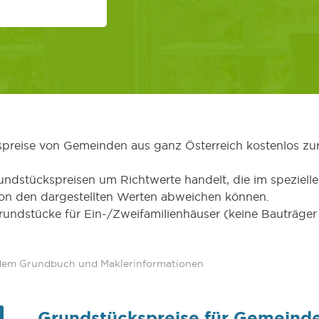
kspreise von Gemeinden aus ganz Österreich kostenlos zu
undstückspreisen um Richtwerte handelt, die im speziellen
von den dargestellten Werten abweichen können.
Grundstücke für Ein-/Zweifamilienhäuser (keine Bauträg
 dem Grundbuch und Maklerinformationen
Grundstückspreise für Gemeind