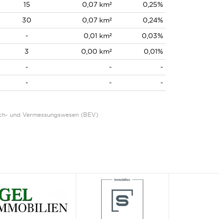
15
0,07 km²
0,25%
30
0,07 km²
0,24%
-
0,01 km²
0,03%
3
0,00 km²
0,01%
-
-
-
-
-
-
Eich- und Vermessungswesen (BEV)