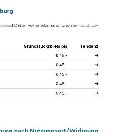
nburg
chend Daten vorhanden sind, orientiert sich der
Grundstückspreis bis
Tendenz
€ 45.-
€ 45.-
€ 45.-
€ 45.-
€ 45.-
nburg nach Nutzungsart/Widmung