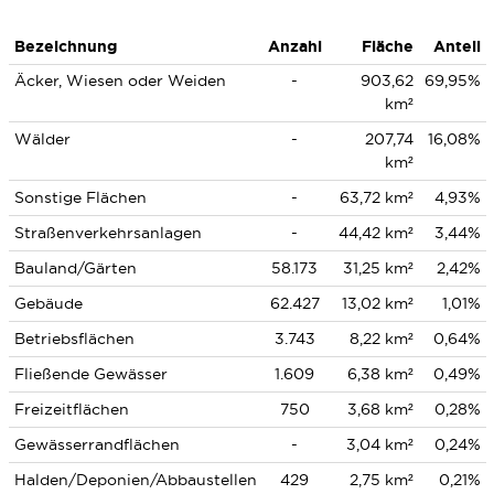
Bezeichnung
Anzahl
Fläche
Anteil
Äcker, Wiesen oder Weiden
-
903,62
69,95%
km²
Wälder
-
207,74
16,08%
km²
Sonstige Flächen
-
63,72 km²
4,93%
Straßenverkehrsanlagen
-
44,42 km²
3,44%
Bauland/Gärten
58.173
31,25 km²
2,42%
Gebäude
62.427
13,02 km²
1,01%
Betriebsflächen
3.743
8,22 km²
0,64%
Fließende Gewässer
1.609
6,38 km²
0,49%
Freizeitflächen
750
3,68 km²
0,28%
Gewässerrandflächen
-
3,04 km²
0,24%
Halden/Deponien/Abbaustellen
429
2,75 km²
0,21%