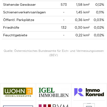
Stehende Gewässer
573
1,58 km²
0,12%
Schienenverkehrsanlagen
-
1,45 km²
0,11%
Öffentl. Parkplätze
-
0,36 km²
0,03%
Friedhöfe
132
0,30 km²
0,02%
Feuchtgebiete
-
0,22 km²
0,02%
Quelle: Österreichisches Bundesamte für Eich- und Vermessungswesen
(BEV)