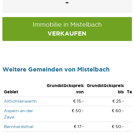
-
Immobilie in Mistelbach
VERKAUFEN
Weitere Gemeinden von Mistelbach
Grundstückspreis
Grundstückspreis
Gebiet
von
bis
Te
Altlichtenwarth
€ 15.-
€ 25.-
Asparn an der
€ 50.-
€ 60.-
Zaya
Bernhardsthal
€ 17.-
€ 50.-