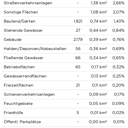
Straßenverkehrsanlagen
-
1,38 km²
2,66%
Sonstige Flächen
-
1,08 km²
2,07%
Bauland/Gärten
1.821
0,74 km²
1,43%
Stehende Gewässer
27
0,44 km²
0,84%
Gebäude
2.179
0,39 km²
0,76%
Halden/Deponien/Abbaustellen
56
0,36 km²
0,69%
Fließende Gewässer
66
0,34 km²
0,65%
Betriebsflächen
65
0,17 km²
0,32%
Gewässerrandflächen
-
0,13 km²
0,25%
Freizeitflächen
21
0,11 km²
0,20%
Schienenverkehrsanlagen
-
0,09 km²
0,17%
Feuchtgebiete
-
0,05 km²
0,09%
Friedhöfe
5
0,01 km²
0,02%
Öffentl. Parkplätze
-
0,00 km²
0,01%