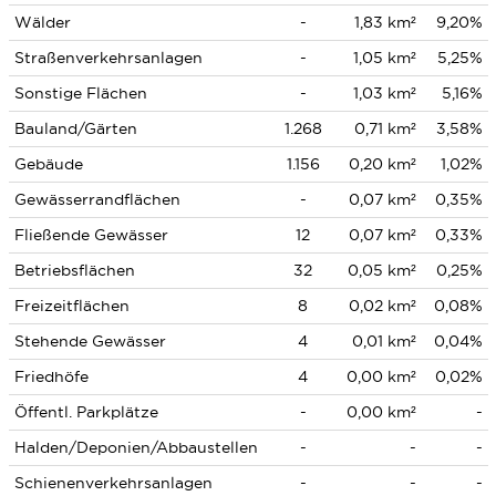
Wälder
-
1,83 km²
9,20%
Straßenverkehrsanlagen
-
1,05 km²
5,25%
Sonstige Flächen
-
1,03 km²
5,16%
Bauland/Gärten
1.268
0,71 km²
3,58%
Gebäude
1.156
0,20 km²
1,02%
Gewässerrandflächen
-
0,07 km²
0,35%
Fließende Gewässer
12
0,07 km²
0,33%
Betriebsflächen
32
0,05 km²
0,25%
Freizeitflächen
8
0,02 km²
0,08%
Stehende Gewässer
4
0,01 km²
0,04%
Friedhöfe
4
0,00 km²
0,02%
Öffentl. Parkplätze
-
0,00 km²
-
Halden/Deponien/Abbaustellen
-
-
-
Schienenverkehrsanlagen
-
-
-