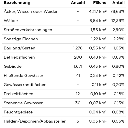
Bezeichnung
Anzahl
Fläche
Anteil
Äcker, Wiesen oder Weiden
-
42,17 km²
78,63%
Wälder
-
6,64 km²
12,39%
Straßenverkehrsanlagen
-
1,56 km²
2,90%
Sonstige Flächen
-
1,22 km²
2,28%
Bauland/Gärten
1.276
0,55 km²
1,03%
Betriebsflächen
200
0,48 km²
0,89%
Gebäude
1.671
0,43 km²
0,80%
Fließende Gewässer
41
0,23 km²
0,42%
Gewässerrandflächen
-
0,11 km²
0,20%
Freizeitflächen
12
0,10 km²
0,18%
Stehende Gewässer
30
0,07 km²
0,13%
Feuchtgebiete
-
0,04 km²
0,08%
Halden/Deponien/Abbaustellen
5
0,03 km²
0,05%