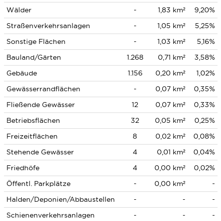
Wälder
-
1,83 km²
9,20%
Straßenverkehrsanlagen
-
1,05 km²
5,25%
Sonstige Flächen
-
1,03 km²
5,16%
Bauland/Gärten
1.268
0,71 km²
3,58%
Gebäude
1.156
0,20 km²
1,02%
Gewässerrandflächen
-
0,07 km²
0,35%
Fließende Gewässer
12
0,07 km²
0,33%
Betriebsflächen
32
0,05 km²
0,25%
Freizeitflächen
8
0,02 km²
0,08%
Stehende Gewässer
4
0,01 km²
0,04%
Friedhöfe
4
0,00 km²
0,02%
Öffentl. Parkplätze
-
0,00 km²
-
Halden/Deponien/Abbaustellen
-
-
-
Schienenverkehrsanlagen
-
-
-