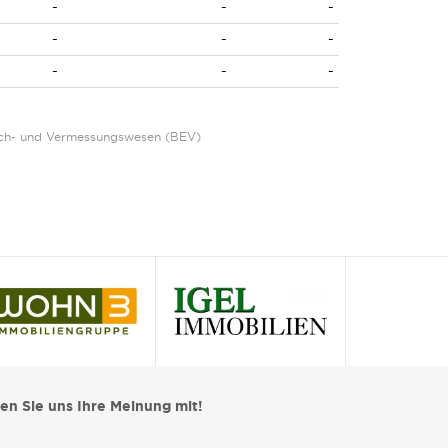
-
-
-
-
-
-
-
-
-
Eich- und Vermessungswesen (BEV)
len Sie uns Ihre Meinung mit!