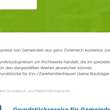
kspreise von Gemeinden aus ganz Österreich kostenlos zu
undstückspreisen um Richtwerte handelt, die im speziellen
von den dargestellten Werten abweichen können.
Grundstücke für Ein-/Zweifamilienhäuser (keine Bauträg
 dem Grundbuch und Maklerinformationen
Grundstückspreise für Gemeinde