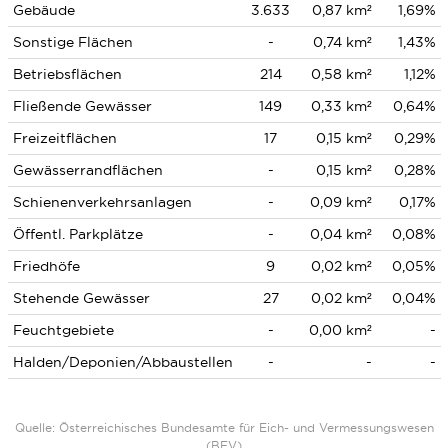
Gebäude
3.633
0,87 km²
1,69%
Sonstige Flächen
-
0,74 km²
1,43%
Betriebsflächen
214
0,58 km²
1,12%
Fließende Gewässer
149
0,33 km²
0,64%
Freizeitflächen
17
0,15 km²
0,29%
Gewässerrandflächen
-
0,15 km²
0,28%
Schienenverkehrsanlagen
-
0,09 km²
0,17%
Öffentl. Parkplätze
-
0,04 km²
0,08%
Friedhöfe
9
0,02 km²
0,05%
Stehende Gewässer
27
0,02 km²
0,04%
Feuchtgebiete
-
0,00 km²
-
Halden/Deponien/Abbaustellen
-
-
-
Quelle: Österreichisches Bundesamte für Eich- und Vermessungswesen
(BEV)