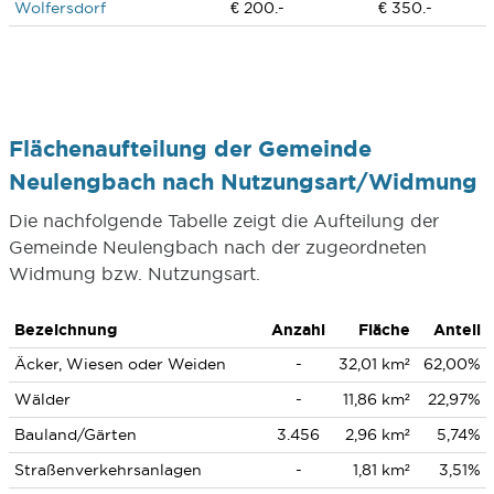
Wolfersdorf
€ 200.-
€ 350.-
Flächenaufteilung der Gemeinde
Neulengbach nach Nutzungsart/Widmung
Die nachfolgende Tabelle zeigt die Aufteilung der
Gemeinde Neulengbach nach der zugeordneten
Widmung bzw. Nutzungsart.
Bezeichnung
Anzahl
Fläche
Anteil
Äcker, Wiesen oder Weiden
-
32,01 km²
62,00%
Wälder
-
11,86 km²
22,97%
Bauland/Gärten
3.456
2,96 km²
5,74%
Straßenverkehrsanlagen
-
1,81 km²
3,51%