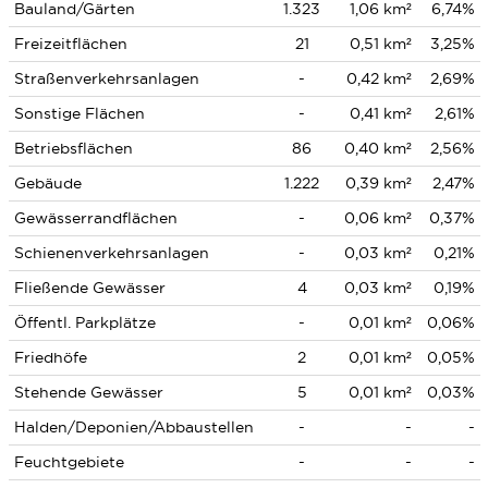
Bauland/Gärten
1.323
1,06 km²
6,74%
Freizeitflächen
21
0,51 km²
3,25%
Straßenverkehrsanlagen
-
0,42 km²
2,69%
Sonstige Flächen
-
0,41 km²
2,61%
Betriebsflächen
86
0,40 km²
2,56%
Gebäude
1.222
0,39 km²
2,47%
Gewässerrandflächen
-
0,06 km²
0,37%
Schienenverkehrsanlagen
-
0,03 km²
0,21%
Fließende Gewässer
4
0,03 km²
0,19%
Öffentl. Parkplätze
-
0,01 km²
0,06%
Friedhöfe
2
0,01 km²
0,05%
Stehende Gewässer
5
0,01 km²
0,03%
Halden/Deponien/Abbaustellen
-
-
-
Feuchtgebiete
-
-
-