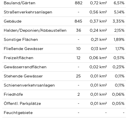
Bauland/Gärten
882
0,72 km²
6,51%
Straßenverkehrsanlagen
-
0,56 km²
5,14%
Gebäude
845
0,37 km²
3,35%
Halden/Deponien/Abbaustellen
36
0,24 km²
2,15%
Sonstige Flächen
-
0,21 km²
1,89%
Fließende Gewässer
10
0,13 km²
1,17%
Freizeitflächen
12
0,06 km²
0,51%
Gewässerrandflächen
-
0,02 km²
0,23%
Stehende Gewässer
25
0,01 km²
0,11%
Schienenverkehrsanlagen
-
0,01 km²
0,11%
Friedhöfe
2
0,01 km²
0,06%
Öffentl. Parkplätze
-
0,01 km²
0,05%
Feuchtgebiete
-
-
-