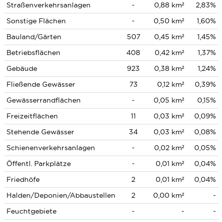
Straßenverkehrsanlagen
-
0,88 km²
2,83%
Sonstige Flächen
-
0,50 km²
1,60%
Bauland/Gärten
507
0,45 km²
1,45%
Betriebsflächen
408
0,42 km²
1,37%
Gebäude
923
0,38 km²
1,24%
Fließende Gewässer
73
0,12 km²
0,39%
Gewässerrandflächen
-
0,05 km²
0,15%
Freizeitflächen
11
0,03 km²
0,09%
Stehende Gewässer
34
0,03 km²
0,08%
Schienenverkehrsanlagen
-
0,02 km²
0,05%
Öffentl. Parkplätze
-
0,01 km²
0,04%
Friedhöfe
2
0,01 km²
0,04%
Halden/Deponien/Abbaustellen
2
0,00 km²
-
Feuchtgebiete
-
-
-