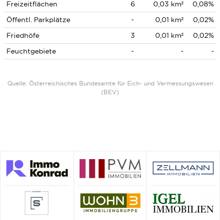
Freizeitflächen
6
0,03 km²
0,08%
Öffentl. Parkplätze
-
0,01 km²
0,02%
Friedhöfe
3
0,01 km²
0,02%
Feuchtgebiete
-
-
-
Quelle: Österreichisches Bundesamte für Eich- und Vermessungswesen
(BEV)