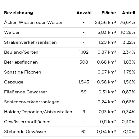
Bezeichnung
Anzahl
Fläche
Anteil
Äcker, Wiesen oder Weiden
-
28,56 km²
76,64%
Wälder
-
3,83 km²
10,28%
Straßenverkehrsanlagen
-
1,20 km²
3,22%
Bauland/Gärten
1.102
0,87 km²
2,34%
Betriebsflächen
508
0,68 km²
1,83%
Sonstige Flächen
-
0,67 km²
1,78%
Gebäude
1.543
0,58 km²
1,56%
Fließende Gewässer
59
0,31 km²
0,83%
Schienenverkehrsanlagen
-
0,24 km²
0,66%
Halden/Deponien/Abbaustellen
9
0,13 km²
0,34%
Gewässerrandflächen
-
0,11 km²
0,30%
Stehende Gewässer
62
0,04 km²
0,10%