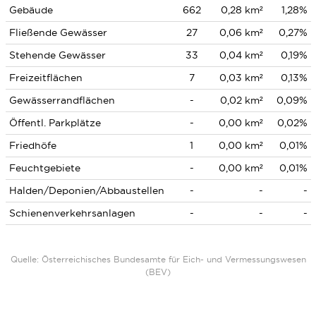
Gebäude
662
0,28 km²
1,28%
Fließende Gewässer
27
0,06 km²
0,27%
Stehende Gewässer
33
0,04 km²
0,19%
Freizeitflächen
7
0,03 km²
0,13%
Gewässerrandflächen
-
0,02 km²
0,09%
Öffentl. Parkplätze
-
0,00 km²
0,02%
Friedhöfe
1
0,00 km²
0,01%
Feuchtgebiete
-
0,00 km²
0,01%
Halden/Deponien/Abbaustellen
-
-
-
Schienenverkehrsanlagen
-
-
-
Quelle: Österreichisches Bundesamte für Eich- und Vermessungswesen
(BEV)