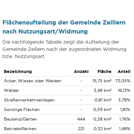
Flächenaufteilung der Gemeinde Zeillern
nach Nutzungsart/Widmung
Die nachfolgende Tabelle zeigt die Aufteilung der
Gemeinde Zeillern nach der zugeordneten Widmung
bzw. Nutzungsart.
Bezeichnung
Anzahl
Fläche
Anteil
Äcker, Wiesen oder Weiden
-
15,75 km²
73,05%
Wälder
-
3,48 km²
16,13%
Straßenverkehrsanlagen
-
0,81 km²
3,78%
Sonstige Flächen
-
0,39 km²
1,81%
Bauland/Gärten
444
0,38 km²
1,76%
Betriebsflächen
221
0,32 km²
1,48%