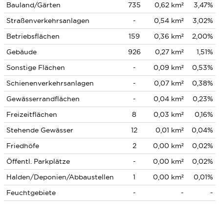
Bauland/Gärten
735
0,62 km²
3,47%
Straßenverkehrsanlagen
-
0,54 km²
3,02%
Betriebsflächen
159
0,36 km²
2,00%
Gebäude
926
0,27 km²
1,51%
Sonstige Flächen
-
0,09 km²
0,53%
Schienenverkehrsanlagen
-
0,07 km²
0,38%
Gewässerrandflächen
-
0,04 km²
0,23%
Freizeitflächen
8
0,03 km²
0,16%
Stehende Gewässer
12
0,01 km²
0,04%
Friedhöfe
2
0,00 km²
0,02%
Öffentl. Parkplätze
-
0,00 km²
0,02%
Halden/Deponien/Abbaustellen
1
0,00 km²
0,01%
Feuchtgebiete
-
-
-