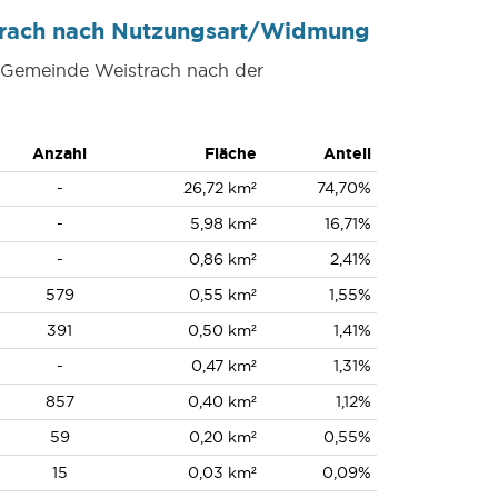
trach nach Nutzungsart/Widmung
r Gemeinde Weistrach nach der
Anzahl
Fläche
Anteil
-
26,72 km²
74,70%
-
5,98 km²
16,71%
-
0,86 km²
2,41%
579
0,55 km²
1,55%
391
0,50 km²
1,41%
-
0,47 km²
1,31%
857
0,40 km²
1,12%
59
0,20 km²
0,55%
15
0,03 km²
0,09%