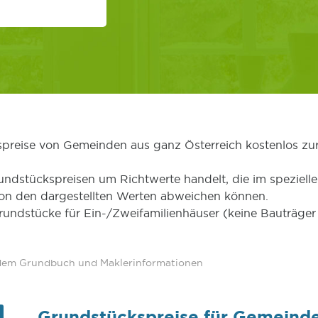
kspreise von Gemeinden aus ganz Österreich kostenlos zu
undstückspreisen um Richtwerte handelt, die im speziellen
von den dargestellten Werten abweichen können.
Grundstücke für Ein-/Zweifamilienhäuser (keine Bauträg
 dem Grundbuch und Maklerinformationen
Grundstückspreise für Gemeind