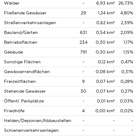
Wälder
-
6,93 km²
26,73%
Fließende Gewässer
29
1,24 km²
4,80%
Straßenverkehrsanlagen
-
0,62 km²
2,39%
Bauland/Gärten
631
0,54 km²
2,09%
Betriebsflächen
234
0,30 km²
1,17%
Gebäude
791
0,30 km²
1,15%
Sonstige Flächen
-
0,12 km²
0,47%
Gewässerrandflächen
-
0,08 km²
0,31%
Freizeitflächen
9
0,07 km²
0,28%
Stehende Gewässer
30
0,07 km²
0,27%
Öffentl. Parkplätze
-
0,01 km²
0,03%
Friedhöfe
4
0,00 km²
0,02%
Halden/Deponien/Abbaustellen
-
-
-
Schienenverkehrsanlagen
-
-
-