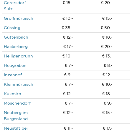
Gerersdorf-
€ 15.-
€ 20.-
Sulz
Großmürbisch
€ 10.-
€ 15.-
Güssing
€ 35.-
€ 50.-
Güttenbach
€ 12.-
€ 18.-
Hackerberg
€ 17.-
€ 20.-
Heiligenbrunn
€ 10.-
€ 13.-
Heugraben
€ 7.-
€ 8.-
Inzenhof
€ 9.-
€ 12.-
Kleinmürbisch
€ 7.-
€ 10.-
Kukmirn
€ 12.-
€ 18.-
Moschendorf
€ 7.-
€ 9.-
Neuberg im
€ 12.-
€ 15.-
Burgenland
Neustift bei
€ 11.-
€ 17.-