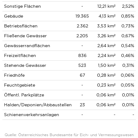
Sonstige Flächen
-
12,21 km²
2,52%
Gebäude
19.365
4,13 km²
0,85%
Betriebsflächen
2.362
3,53 km²
0,73%
Fließende Gewässer
2.205
3,26 km²
0,67%
Gewässerrandflächen
-
2,64 km²
0,54%
Freizeitflächen
836
2,24 km²
0,46%
Stehende Gewässer
523
1,50 km²
0,31%
Friedhöfe
67
0,28 km²
0,06%
Feuchtgebiete
-
0,23 km²
0,05%
Öffentl. Parkplätze
-
0,06 km²
0,01%
Halden/Deponien/Abbaustellen
23
0,06 km²
0,01%
Schienenverkehrsanlagen
-
-
-
Quelle: Österreichisches Bundesamte für Eich- und Vermessungswesen