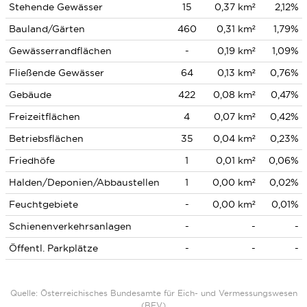
Stehende Gewässer
15
0,37 km²
2,12%
Bauland/Gärten
460
0,31 km²
1,79%
Gewässerrandflächen
-
0,19 km²
1,09%
Fließende Gewässer
64
0,13 km²
0,76%
Gebäude
422
0,08 km²
0,47%
Freizeitflächen
4
0,07 km²
0,42%
Betriebsflächen
35
0,04 km²
0,23%
Friedhöfe
1
0,01 km²
0,06%
Halden/Deponien/Abbaustellen
1
0,00 km²
0,02%
Feuchtgebiete
-
0,00 km²
0,01%
Schienenverkehrsanlagen
-
-
-
Öffentl. Parkplätze
-
-
-
Quelle: Österreichisches Bundesamte für Eich- und Vermessungswesen
(BEV)