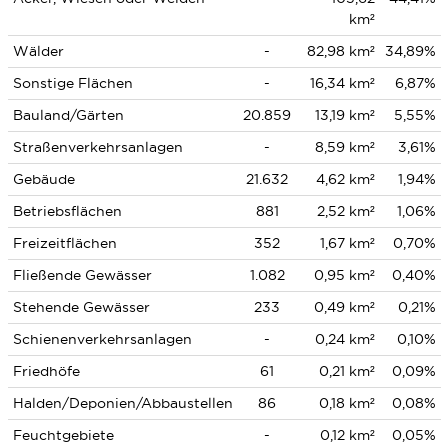
km²
Wälder
-
82,98 km²
34,89%
Sonstige Flächen
-
16,34 km²
6,87%
Bauland/Gärten
20.859
13,19 km²
5,55%
Straßenverkehrsanlagen
-
8,59 km²
3,61%
Gebäude
21.632
4,62 km²
1,94%
Betriebsflächen
881
2,52 km²
1,06%
Freizeitflächen
352
1,67 km²
0,70%
Fließende Gewässer
1.082
0,95 km²
0,40%
Stehende Gewässer
233
0,49 km²
0,21%
Schienenverkehrsanlagen
-
0,24 km²
0,10%
Friedhöfe
61
0,21 km²
0,09%
Halden/Deponien/Abbaustellen
86
0,18 km²
0,08%
Feuchtgebiete
-
0,12 km²
0,05%