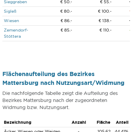
Sieggraben
€ 50.-
€ 55.-
Sigleß
€ 80.-
€ 100.-
Wiesen
€ 86.-
€ 138.-
Zemendorf-
€ 85.-
€ 110.-
Stöttera
Flächenaufteilung des Bezirkes
Mattersburg nach Nutzungsart/Widmung
Die nachfolgende Tabelle zeigt die Aufteilung des
Bezirkes Mattersburg nach der zugeordneten
Widmung bzw. Nutzungsart.
Bezeichnung
Anzahl
Fläche
Anteil
Äcker, Wiesen oder Weiden
-
105,62
44,41%