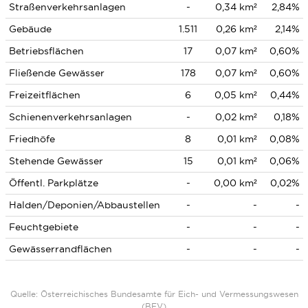
Straßenverkehrsanlagen
-
0,34 km²
2,84%
Gebäude
1.511
0,26 km²
2,14%
Betriebsflächen
17
0,07 km²
0,60%
Fließende Gewässer
178
0,07 km²
0,60%
Freizeitflächen
6
0,05 km²
0,44%
Schienenverkehrsanlagen
-
0,02 km²
0,18%
Friedhöfe
8
0,01 km²
0,08%
Stehende Gewässer
15
0,01 km²
0,06%
Öffentl. Parkplätze
-
0,00 km²
0,02%
Halden/Deponien/Abbaustellen
-
-
-
Feuchtgebiete
-
-
-
Gewässerrandflächen
-
-
-
Quelle: Österreichisches Bundesamte für Eich- und Vermessungswesen
(BEV)