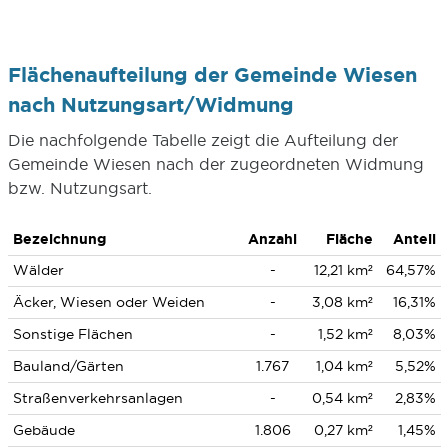
Flächenaufteilung der Gemeinde Wiesen
nach Nutzungsart/Widmung
Die nachfolgende Tabelle zeigt die Aufteilung der
Gemeinde Wiesen nach der zugeordneten Widmung
bzw. Nutzungsart.
Bezeichnung
Anzahl
Fläche
Anteil
Wälder
-
12,21 km²
64,57%
Äcker, Wiesen oder Weiden
-
3,08 km²
16,31%
Sonstige Flächen
-
1,52 km²
8,03%
Bauland/Gärten
1.767
1,04 km²
5,52%
Straßenverkehrsanlagen
-
0,54 km²
2,83%
Gebäude
1.806
0,27 km²
1,45%