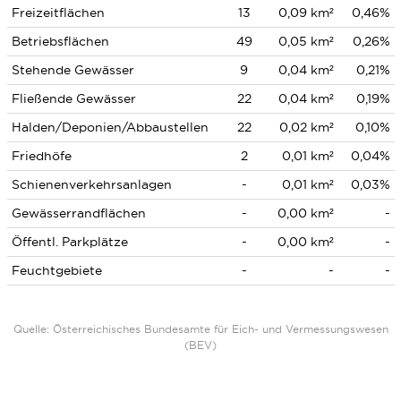
Freizeitflächen
13
0,09 km²
0,46%
Betriebsflächen
49
0,05 km²
0,26%
Stehende Gewässer
9
0,04 km²
0,21%
Fließende Gewässer
22
0,04 km²
0,19%
Halden/Deponien/Abbaustellen
22
0,02 km²
0,10%
Friedhöfe
2
0,01 km²
0,04%
Schienenverkehrsanlagen
-
0,01 km²
0,03%
Gewässerrandflächen
-
0,00 km²
-
Öffentl. Parkplätze
-
0,00 km²
-
Feuchtgebiete
-
-
-
Quelle: Österreichisches Bundesamte für Eich- und Vermessungswesen
(BEV)