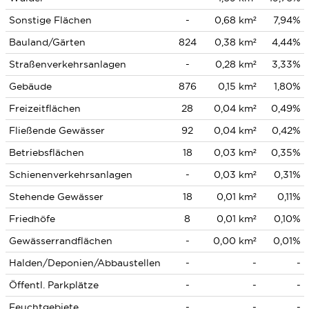
Sonstige Flächen
-
0,68 km²
7,94%
Bauland/Gärten
824
0,38 km²
4,44%
Straßenverkehrsanlagen
-
0,28 km²
3,33%
Gebäude
876
0,15 km²
1,80%
Freizeitflächen
28
0,04 km²
0,49%
Fließende Gewässer
92
0,04 km²
0,42%
Betriebsflächen
18
0,03 km²
0,35%
Schienenverkehrsanlagen
-
0,03 km²
0,31%
Stehende Gewässer
18
0,01 km²
0,11%
Friedhöfe
8
0,01 km²
0,10%
Gewässerrandflächen
-
0,00 km²
0,01%
Halden/Deponien/Abbaustellen
-
-
-
Öffentl. Parkplätze
-
-
-
Feuchtgebiete
-
-
-