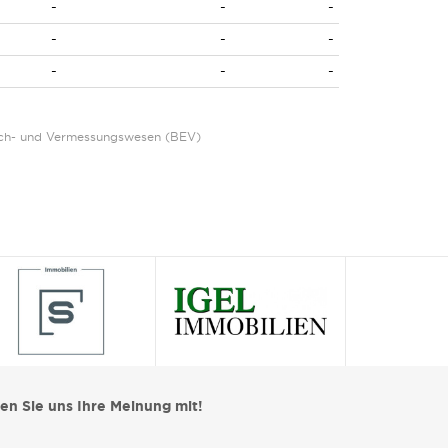
-
-
-
-
-
-
-
-
-
Eich- und Vermessungswesen (BEV)
len Sie uns Ihre Meinung mit!