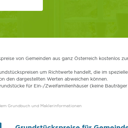
kspreise von Gemeinden aus ganz Österreich kostenlos zu
undstückspreisen um Richtwerte handelt, die im speziellen
von den dargestellten Werten abweichen können.
Grundstücke für Ein-/Zweifamilienhäuser (keine Bauträg
 dem Grundbuch und Maklerinformationen
Grundstückspreise für Gemeind