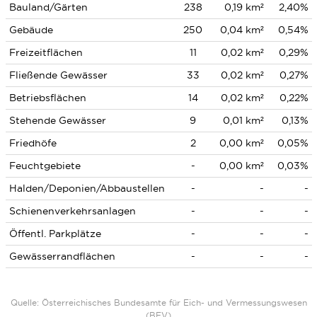
Bauland/Gärten
238
0,19 km²
2,40%
Gebäude
250
0,04 km²
0,54%
Freizeitflächen
11
0,02 km²
0,29%
Fließende Gewässer
33
0,02 km²
0,27%
Betriebsflächen
14
0,02 km²
0,22%
Stehende Gewässer
9
0,01 km²
0,13%
Friedhöfe
2
0,00 km²
0,05%
Feuchtgebiete
-
0,00 km²
0,03%
Halden/Deponien/Abbaustellen
-
-
-
Schienenverkehrsanlagen
-
-
-
Öffentl. Parkplätze
-
-
-
Gewässerrandflächen
-
-
-
Quelle: Österreichisches Bundesamte für Eich- und Vermessungswesen
(BEV)