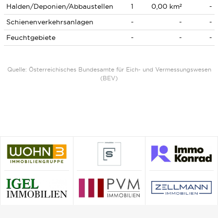
Halden/Deponien/Abbaustellen
1
0,00 km²
-
Schienenverkehrsanlagen
-
-
-
Feuchtgebiete
-
-
-
Quelle: Österreichisches Bundesamte für Eich- und Vermessungswesen
(BEV)