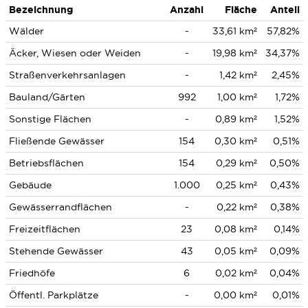
Bezeichnung
Anzahl
Fläche
Anteil
Wälder
-
33,61 km²
57,82%
Äcker, Wiesen oder Weiden
-
19,98 km²
34,37%
Straßenverkehrsanlagen
-
1,42 km²
2,45%
Bauland/Gärten
992
1,00 km²
1,72%
Sonstige Flächen
-
0,89 km²
1,52%
Fließende Gewässer
154
0,30 km²
0,51%
Betriebsflächen
154
0,29 km²
0,50%
Gebäude
1.000
0,25 km²
0,43%
Gewässerrandflächen
-
0,22 km²
0,38%
Freizeitflächen
23
0,08 km²
0,14%
Stehende Gewässer
43
0,05 km²
0,09%
Friedhöfe
6
0,02 km²
0,04%
Öffentl. Parkplätze
-
0,00 km²
0,01%