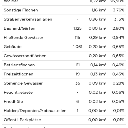
Wälder
-
11,22 km²
36,50%
Sonstige Flächen
-
1,16 km²
3,76%
Straßenverkehrsanlagen
-
0,96 km²
3,13%
Bauland/Gärten
1.125
0,80 km²
2,60%
Fließende Gewässer
115
0,29 km²
0,94%
Gebäude
1.061
0,20 km²
0,65%
Gewässerrandflächen
-
0,20 km²
0,65%
Betriebsflächen
61
0,14 km²
0,46%
Freizeitflächen
19
0,13 km²
0,43%
Stehende Gewässer
35
0,09 km²
0,28%
Feuchtgebiete
-
0,02 km²
0,06%
Friedhöfe
6
0,02 km²
0,05%
Halden/Deponien/Abbaustellen
1
0,00 km²
0,01%
Öffentl. Parkplätze
-
0,00 km²
0,01%