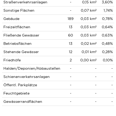
Straßenverkehrsanlagen
-
0,15 km²
3,60%
Sonstige Flächen
-
0,07 km²
1,74%
Gebäude
189
0,03 km²
0,78%
Freizeitflächen
13
0,03 km²
0,64%
Fließende Gewässer
60
0,03 km²
0,63%
Betriebsflächen
13
0,02 km²
0,48%
Stehende Gewässer
12
0,01 km²
0,28%
Friedhöfe
2
0,00 km²
0,10%
Halden/Deponien/Abbaustellen
-
-
-
Schienenverkehrsanlagen
-
-
-
Öffentl. Parkplätze
-
-
-
Feuchtgebiete
-
-
-
Gewässerrandflächen
-
-
-