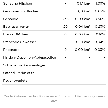
Sonstige Flächen
-
0,17 km²
1,09%
Gewässerrandflächen
-
0,10 km²
0,62%
Gebäude
238
0,09 km²
0,56%
Betriebsflächen
20
0,04 km²
0,23%
Freizeitflächen
8
0,03 km²
0,16%
Stehende Gewässer
5
0,01 km²
0,04%
Friedhöfe
2
0,00 km²
0,03%
Halden/Deponien/Abbaustellen
-
-
-
Schienenverkehrsanlagen
-
-
-
Öffentl. Parkplätze
-
-
-
Feuchtgebiete
-
-
-
Quelle: Österreichisches Bundesamte für Eich- und Vermessungswesen
(BEV)