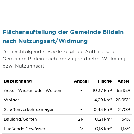
Flächenaufteilung der Gemeinde Bildein
nach Nutzungsart/Widmung
Die nachfolgende Tabelle zeigt die Aufteilung der
Gemeinde Bildein nach der zugeordneten Widmung
bzw. Nutzungsart.
Bezeichnung
Anzahl
Fläche
Anteil
Äcker, Wiesen oder Weiden
-
10,37 km²
65,15%
Wälder
-
4,29 km²
26,95%
Straßenverkehrsanlagen
-
0,43 km²
2,70%
Bauland/Gärten
214
0,21 km²
1,34%
Fließende Gewässer
73
0,18 km²
1,13%