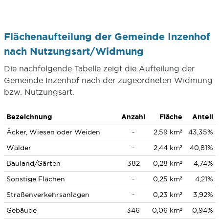
Flächenaufteilung der Gemeinde Inzenhof
nach Nutzungsart/Widmung
Die nachfolgende Tabelle zeigt die Aufteilung der
Gemeinde Inzenhof nach der zugeordneten Widmung
bzw. Nutzungsart.
Bezeichnung
Anzahl
Fläche
Anteil
Äcker, Wiesen oder Weiden
-
2,59 km²
43,35%
Wälder
-
2,44 km²
40,81%
Bauland/Gärten
382
0,28 km²
4,74%
Sonstige Flächen
-
0,25 km²
4,21%
Straßenverkehrsanlagen
-
0,23 km²
3,92%
Gebäude
346
0,06 km²
0,94%