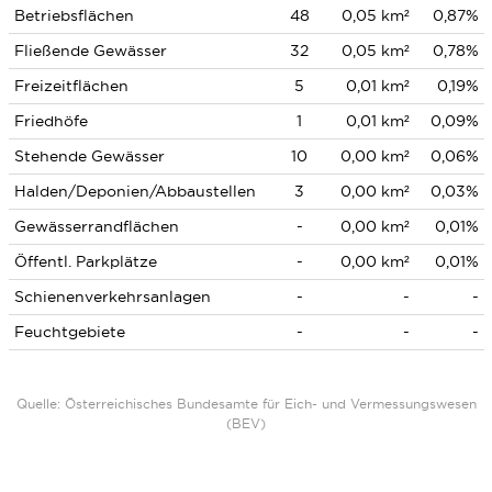
Betriebsflächen
48
0,05 km²
0,87%
Fließende Gewässer
32
0,05 km²
0,78%
Freizeitflächen
5
0,01 km²
0,19%
Friedhöfe
1
0,01 km²
0,09%
Stehende Gewässer
10
0,00 km²
0,06%
Halden/Deponien/Abbaustellen
3
0,00 km²
0,03%
Gewässerrandflächen
-
0,00 km²
0,01%
Öffentl. Parkplätze
-
0,00 km²
0,01%
Schienenverkehrsanlagen
-
-
-
Feuchtgebiete
-
-
-
Quelle: Österreichisches Bundesamte für Eich- und Vermessungswesen
(BEV)